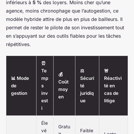
inférieurs à
5 %
des loyers. Moins cher qu’une
agence, moins chronophage que l’autogestion, ce
modèle hybride attire de plus en plus de bailleurs. Il
permet de rester le pilote de son investissement tout
en s’appuyant sur des outils fiables pour les tâches
répétitives.
⏰
Te
⚖️
🚨
💰
📊 Mode
mp
Sécuri
Réactivi
Coût
de
s
té
té en
moy
gestion
inv
juridiq
cas de
en
est
ue
litige
i
Éle
Gratu
vé
Faible