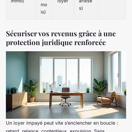
Immo)
loyer
ardisé
mo
s)
is)
Sécuriser vos revenus grâce à une
protection juridique renforcée
Un loyer impayé peut vite s’enclencher en boucle :
retard, relance, contentieux, expulsion. Sans