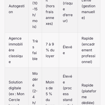
it
Lente
(10
(risqu
Autogesti
(hors
(gestion
-15
e
on
frais
manuell
h/
d’erre
anne
e)
mo
ur)
xes)
is)
Agence
Rapide
Trè
immobili
7 à 9
(encadr
s
Élevé
ère
% du
ement
fai
e
classiqu
loyer
professi
ble
e
onnel)
Mo
Élevé
dér
Solution
Moin
e
é
Rapide
digitale
s de
(proc
(2-
(platefor
(ex : Mon
5 %
ess
4
me
Cercle
du
stand
h/
dédiée)