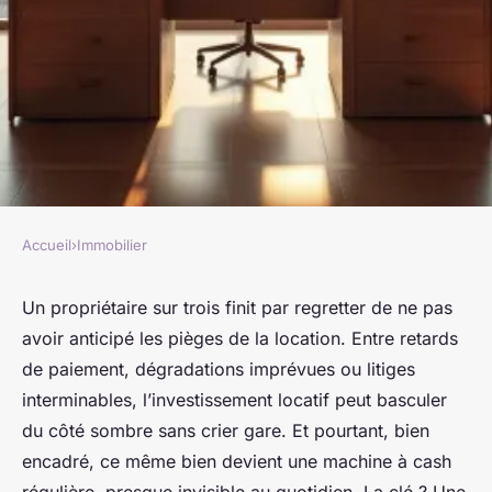
Accueil
›
Immobilier
IMMOBILIER
Optimiser la gestion locative
Un propriétaire sur trois finit par regretter de ne pas
avoir anticipé les pièges de la location. Entre retards
pour maximiser vos revenus
de paiement, dégradations imprévues ou litiges
immobiliers
interminables, l’investissement locatif peut basculer
du côté sombre sans crier gare. Et pourtant, bien
Dulce
•
03/04/2026 14:50
•
11 min de lecture
encadré, ce même bien devient une machine à cash