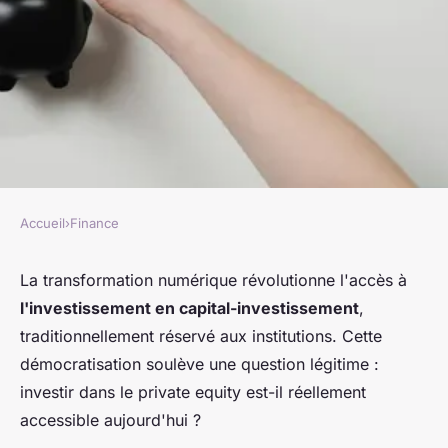
Accueil
›
Finance
FINANCE
Private equity : des
La transformation numérique révolutionne l'accès à
l'investissement en capital-investissement
,
rendements élevés à votre
traditionnellement réservé aux institutions. Cette
portée
démocratisation soulève une question légitime :
investir dans le private equity est-il réellement
Enzo
•
31 octobre 2025
•
5 min de lecture
accessible aujourd'hui ?