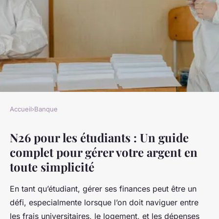
Accueil
›
Banque
BANQUE
N26 pour les étudiants : Un guide
N26 pour les étudiants
complet pour gérer votre argent en
Enzo
•
8 novembre 2024
•
5 min de lecture
toute simplicité
En tant qu’étudiant, gérer ses finances peut être un
défi, especialmente lorsque l’on doit naviguer entre
les frais universitaires, le logement, et les dépenses